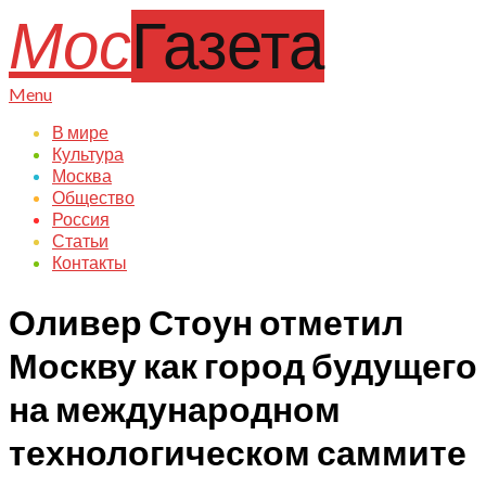
Skip
Мос
Газета
to
content
Primary
Menu
Navigation
В мире
Menu
Культура
Москва
Общество
Россия
Статьи
Контакты
Оливер Стоун отметил
Москву как город будущего
на международном
технологическом саммите