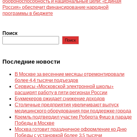
обороноспособность и национальные цели: «Единая
Россия» обеспечит финансирование народной
программы в бюджете
Поиск
Поиск
Последние новости
В Москве за весенние месяцы отремонтировали
более 4,4 тысячи подъездов
Сервисы «Московской электронной школы»
расширят работу в пяти регионах России
Букмекеров ожидает снижение доходов
Столичные предприятия увеличивают выпуск
медицинского оборудования при поддержке города
Кремль подтвердил участие Роберта Фицо в параде
Победы в Москве
Москва готовит праздничное оформление ко Дню
Победы с установкой более 3,5 тысячи