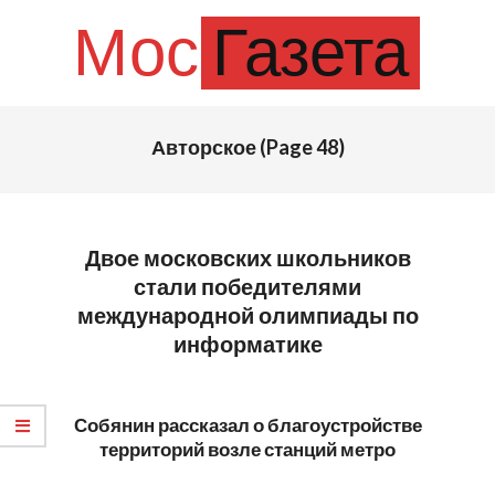
Skip
Мос
Газета
to
content
Primary
Авторское
(Page 48)
Navigation
Menu
Двое московских школьников
стали победителями
международной олимпиады по
информатике
2023-
09-
Собянин рассказал о благоустройстве
05
территорий возле станций метро
2023-