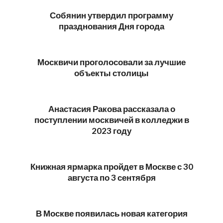
09-
Собянин утвердил программу
04
празднования Дня города
2023-
09-
Москвичи проголосовали за лучшие
01
объекты столицы
2023-
08-
Анастасия Ракова рассказала о
31
поступлении москвичей в колледжи в
2023 году
2023-
08-
Книжная ярмарка пройдет в Москве с 30
30
августа по 3 сентября
2023-
08-
В Москве появилась новая категория
29