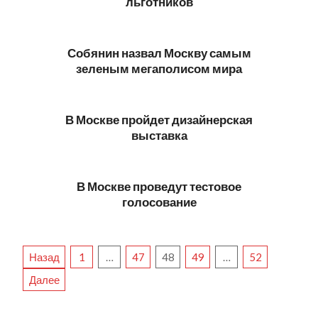
льготников
2023-
08-
Собянин назвал Москву самым
28
зеленым мегаполисом мира
2023-
08-
В Москве пройдет дизайнерская
25
выставка
2023-
08-
В Москве проведут тестовое
24
голосование
2023-
08-
Пагинация
23
Назад
1
…
47
48
49
…
52
записей
Далее