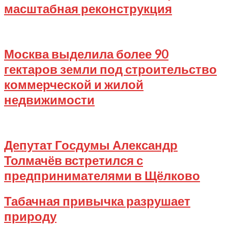
масштабная реконструкция
2025-
08-
05
Москва выделила более 90
гектаров земли под строительство
коммерческой и жилой
недвижимости
2025-
08-
02
Депутат Госдумы Александр
Толмачёв встретился с
предпринимателями в Щёлково
2025-
Табачная привычка разрушает
08-
природу
01