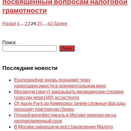
посвящённый вопросам налоговой
грамотности
2025-
Пагинация
Назад
1
…
23
24
25
…
62
Далее
07-
записей
25
Поиск
Поиск
Последние новости
Екатеринбург вновь поднимет тему
наркозависимости в документальном кино
Москвичи смогут заказывать медицинские справки
голосом через ИИ-ассистента
От Apple Park до Кемерова: зачем сложные фасады
проходят повторную сборку
Ночной велофестиваль в Москве перенесли на
неопределенный срок
В Москве завершили восстановление Малого