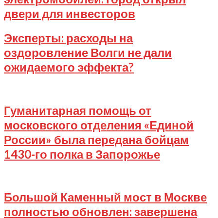
двери для инвесторов
2025-
Эксперты: расходы на
08-
оздоровление Волги не дали
10
ожидаемого эффекта?
2025-
08-
07
Гуманитарная помощь от
московского отделения «Единой
России» была передана бойцам
1430-го полка в Запорожье
2025-
08-
07
Большой Каменный мост в Москве
полностью обновлен: завершена