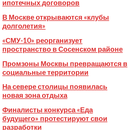
ипотечных договоров
17
2023-
В Москве открываются «клубы
08-
долголетия»
17
2023-
«СМУ-10» реорганизует
08-
пространство в Сосенском районе
16
2023-
Промзоны Москвы превращаются в
08-
социальные территории
16
2023-
На севере столицы появилась
08-
новая зона отдыха
16
2023-
Финалисты конкурса «Еда
08-
будущего» протестируют свои
15
разработки