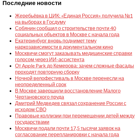
Последние новости
Жеребьёвка в ЦИК: «Единая Россия» получила №1
на выборах в Госдуму
Собянин сообщил о строительстве почти 40
социальных объектов в Москве с начала года
Екатеринбург вновь поднимет тему
наркозависимости в документальном кино
Москвичи смогут заказывать медицинские справки
голосом через ИИ-ассистента
От Apple Park до Кемерова: зачем сложные фасады
проходят повторную сборку
Ночной велофестиваль в Москве перенесли на
неопределенный срок
В Москве завершили восстановление Малого
Чертановского пруда
Дмитрий Медведев связал сохранение России с
исходом СВО
Правовые коллизии при перемещении детей между
государствами
Москвичи подали почти 17,5 тысячи заявок на
согласование перепланировки с начала года