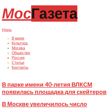
Skip
Мос
Газета
to
content
Primary
Menu
Navigation
В мире
Menu
Культура
Москва
Общество
Россия
Статьи
Контакты
В парке имени 40-летия ВЛКСМ
появилась площадка для скейтеров
2023-
В Москве увеличилось число
08-