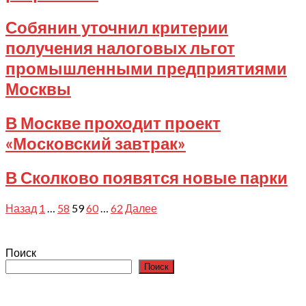
2023-
Собянин уточнил критерии
08-
получения налоговых льгот
15
промышленными предприятиями
Москвы
2023-
В Москве проходит проект
08-
«Московский завтрак»
15
2023-
В Сколково появятся новые парки
08-
14
2023-
Пагинация
Назад
1
…
58
59
60
…
62
Далее
08-
записей
14
Поиск
Поиск