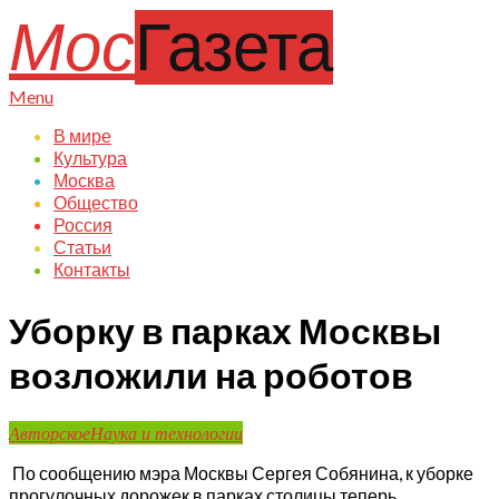
Skip
Мос
Газета
to
content
Primary
Menu
Navigation
В мире
Menu
Культура
Москва
Общество
Россия
Статьи
Контакты
Уборку в парках Москвы
возложили на роботов
Авторское
Наука и технологии
По сообщению мэра Москвы Сергея Собянина, к уборке
прогулочных дорожек в парках столицы теперь