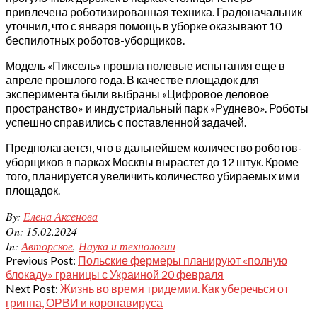
привлечена роботизированная техника. Градоначальник
уточнил, что с января помощь в уборке оказывают 10
беспилотных роботов-уборщиков.
Модель «Пиксель» прошла полевые испытания еще в
апреле прошлого года. В качестве площадок для
эксперимента были выбраны «Цифровое деловое
пространство» и индустриальный парк «Руднево». Роботы
успешно справились с поставленной задачей.
Предполагается, что в дальнейшем количество роботов-
уборщиков в парках Москвы вырастет до 12 штук. Кроме
того, планируется увеличить количество убираемых ими
площадок.
2024-
By:
Елена Аксенова
02-
On:
15.02.2024
15
In:
Авторское
,
Наука и технологии
Previous Post:
Польские фермеры планируют «полную
блокаду» границы с Украиной 20 февраля
Next Post:
Жизнь во время тридемии. Как уберечься от
гриппа, ОРВИ и коронавируса