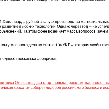
ь 1,3 миллиарда рублей в запуск производства магнезиальны
 развитие высоких технологий. Однако через год — не успел
з объяснений. На этом фоне возникает масса вопросов: зачем
нтом уголовного дела по статье 134 УК РФ, которая якобы кас
реподнесёт несколько сюрпризов.
щитника Отечества даст старт новым проектам, направленны
 Великая красота» соберет лидеров российского бизнеса и ис