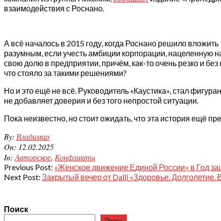
взаимодействия с Роснано.
А всё началось в 2015 году, когда Роснано решило вложит
разумным, если учесть амбиции корпорации, нацеленную на
свою долю в предприятии, причём, как-то очень резко и бе
что стояло за такими решениями?
Но и это ещё не всё. Руководитель «Каустика», стал фигура
не добавляет доверия и без того непростой ситуации.
Пока неизвестно, но стоит ожидать, что эта история ещё п
2025-
By:
Владимир
02-
On:
12.02.2025
12
In:
Авторское
,
Конфликты
Previous Post:
«Женское движение Единой России» в Год за
Next Post:
Закрытый вечер от Dalli «Здоровье. Долголетие.
Поиск
Поиск