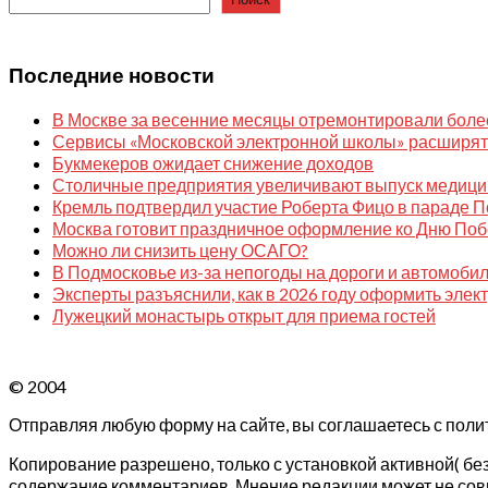
Последние новости
В Москве за весенние месяцы отремонтировали более
Сервисы «Московской электронной школы» расширят 
Букмекеров ожидает снижение доходов
Столичные предприятия увеличивают выпуск медицин
Кремль подтвердил участие Роберта Фицо в параде 
Москва готовит праздничное оформление ко Дню Побе
Можно ли снизить цену ОСАГО?
В Подмосковье из-за непогоды на дороги и автомоби
Эксперты разъяснили, как в 2026 году оформить эле
Лужецкий монастырь открыт для приема гостей
© 2004
Отправляя любую форму на сайте, вы соглашаетесь с поли
Копирование разрешено, только с установкой активной( без 
содержание комментариев. Мнение редакции может не совп