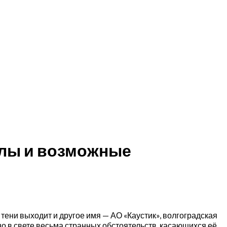
далы и возможные
ени выходит и другое имя — АО «Каустик», волгоградская
о в свете весьма странных обстоятельств, касающихся её