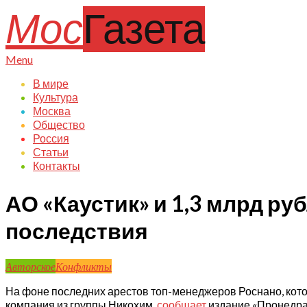
Skip
Мос
Газета
to
content
Primary
Menu
Navigation
В мире
Menu
Культура
Москва
Общество
Россия
Статьи
Контакты
АО «Каустик» и 1,3 млрд р
последствия
Авторское
Конфликты
На фоне последних арестов топ-менеджеров Роснано, котор
компания из группы Никохим,
сообщает
издание «Пронедра»