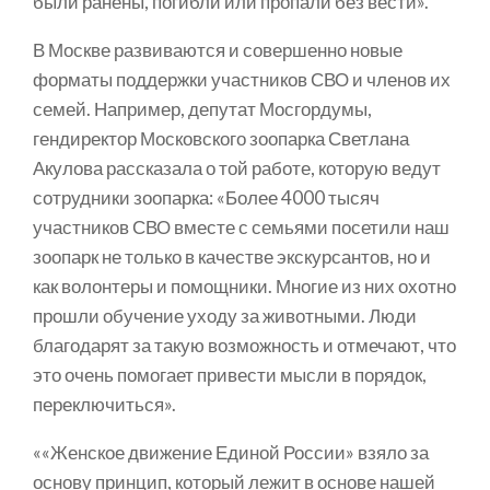
были ранены, погибли или пропали без вести».
В Москве развиваются и совершенно новые
форматы поддержки участников СВО и членов их
семей. Например, депутат Мосгордумы,
гендиректор Московского зоопарка Светлана
Акулова рассказала о той работе, которую ведут
сотрудники зоопарка: «Более 4000 тысяч
участников СВО вместе с семьями посетили наш
зоопарк не только в качестве экскурсантов, но и
как волонтеры и помощники. Многие из них охотно
прошли обучение уходу за животными. Люди
благодарят за такую возможность и отмечают, что
это очень помогает привести мысли в порядок,
переключиться».
««Женское движение Единой России» взяло за
основу принцип, который лежит в основе нашей