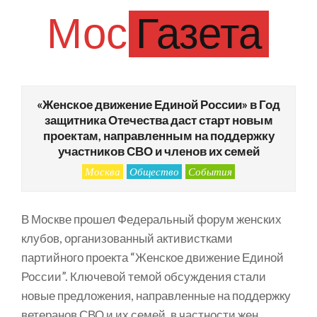
Skip
Мос
Газета
to
content
Primary
Navigation
«Женское движение Единой России» в Год
Menu
защитника Отечества даст старт новым
проектам, направленным на поддержку
участников СВО и членов их семей
Москва
Общество
События
В Москве прошел Федеральный форум женских
клубов, организованный активистками
партийного проекта “Женское движение Единой
России”. Ключевой темой обсуждения стали
новые предложения, направленные на поддержку
ветеранов СВО и их семей, в частности жен,