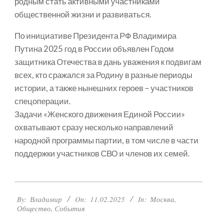
родным стать активными участниками
общественной жизни и развиваться.
По инициативе Президента РФ Владимира
Путина 2025 год в России объявлен Годом
защитника Отечества в дань уважения к подвигам
всех, кто сражался за Родину в разные периоды
истории, а также нынешних героев – участников
спецоперации.
Задачи «Женского движения Единой России»
охватывают сразу несколько направлений
народной программы партии, в том числе в части
поддержки участников СВО и членов их семей.
2025-
By:
Владимир
On:
11.02.2025
In:
Москва
,
02-
Общество
,
События
11