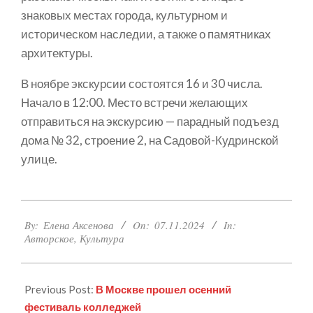
знаковых местах города, культурном и
историческом наследии, а также о памятниках
архитектуры.
В ноябре экскурсии состоятся 16 и 30 числа.
Начало в 12:00. Место встречи желающих
отправиться на экскурсию — парадный подъезд
дома № 32, строение 2, на Садовой-Кудринской
улице.
2024-
By:
Елена Аксенова
On:
07.11.2024
In:
11-
Авторское
,
Культура
07
Previous Post:
В Москве прошел осенний
фестиваль колледжей