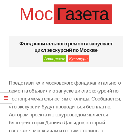
Skip
Мос
Газета
to
content
Primary
Navigation
Фонд капитального ремонта запускает
Menu
цикл экскурсий по Москве
Авторское
Культура
Представители московского фонда капитального
ремонта объявили о запуске цикла экскурсий по
достопримечательностям столицы. Сообщается,
что экскурсии будут проводиться бесплатно.
Автором проекта и экскурсоводом является
блогер-историк Даниил Давыдов, который
расскажет москвичам и гостям столицы о