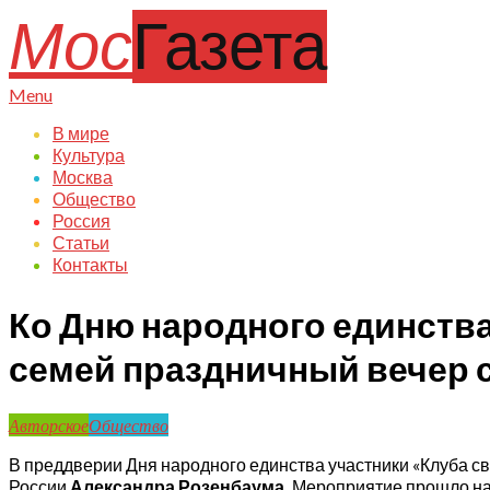
Skip
Мос
Газета
to
content
Primary
Menu
Navigation
В мире
Menu
Культура
Москва
Общество
Россия
Статьи
Контакты
Ко Дню народного единства
семей праздничный вечер 
Авторское
Общество
В преддверии Дня народного единства участники «Клуба с
России
Александра Розенбаума.
Мероприятие прошло на 