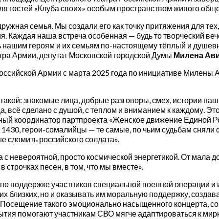
 для гостей «Клуба своих» особым пространством живого обще
 дружная семья. Мы создали его как точку притяжения для тех
. Каждая наша встреча особенная — будь то творческий вече
 нашим героям и их семьям по-настоящему тёплый и душевны
атра Армии, депутат Московской городской Думы
Милена Ав
Российской Армии с марта 2025 года по инициативе Милены
такой: знакомые лица, добрые разговоры, смех, истории на
, всё сделано с душой, с теплом и вниманием к каждому. Это
ьный координатор партпроекта «Женское движение Единой Р
430, герои-сомалийцы — те самые, по чьим судьбам сняли ф
не сломить российского солдата».
 невероятной, просто космической энергетикой. От мала до 
в строчках песен, в том, что мы вместе».
 по поддержке участников специальной военной операции и 
х близких, но и оказывать им моральную поддержку, создав
й. Посещение такого эмоционально насыщенного концерта, 
тия помогают участникам СВО мягче адаптироваться к мирн