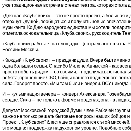
уже традиционная встреча в стенах театра, которая стала
«Для нас «Клуб своих» — это не просто проект, а большая и
отдохнуть душой, пообщаться и получить новые впечатления
музыканта. Ко Дню народного единства мы хотели подарить
отметила основательница «Клуба своих», руководитель Те
«Клуб своих» работает на площадке Центрального театра 
России» Москвы.
«Каждый «Клуб своих» — праздник души. Вчера был именно 
одна большая семья. Спасибо Милене Авимской – как всегда
просто побыть рядом — со своими, – поделилась регионал
ребята, прошедшие СВО, бойцы нашего подшефного полка 1
сила. Говорят просто: «Мы там были и видели: ВСУ никогда 
И — кульминация вечера — концерт Александра Розенбаума с
сердце. Сила — не только в форме и орденах, она – в людях, 
Депутат Московской городской Думы, член Рабочей группы
важно не только решать бытовые вопросы наших бойцов и и
Проект „Клуб своих“ блестяще справляется с этой миссие
это мощная поддержка на духовном уровне. Подобные собы