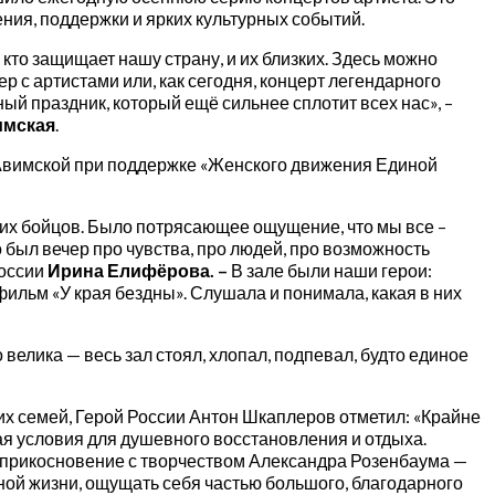
ния, поддержки и ярких культурных событий.
, кто защищает нашу страну, и их близких. Здесь можно
р с артистами или, как сегодня, концерт легендарного
й праздник, который ещё сильнее сплотит всех нас», –
имская
.
 Авимской при поддержке «Женского движения Единой
ших бойцов. Было потрясающее ощущение, что мы все –
 был вечер про чувства, про людей, про возможность
оссии
Ирина Елифёрова. –
В зале были наши герои:
ильм «У края бездны». Слушала и понимала, какая в них
велика — весь зал стоял, хлопал, подпевал, будто единое
их семей, Герой России Антон Шкаплеров отметил: «Крайне
ая условия для душевного восстановления и отдыха.
соприкосновение с творчеством Александра Розенбаума —
ой жизни, ощущать себя частью большого, благодарного