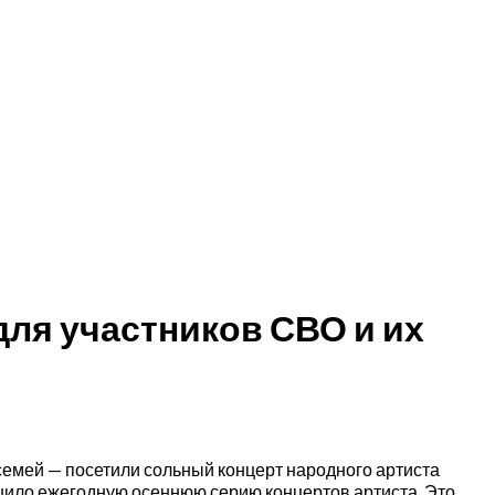
для участников СВО и их
м
семей — посетили сольный концерт народного артиста
ило ежегодную осеннюю серию концертов артиста. Это