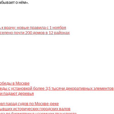
абывает о нём».
 к врачу: новые правила с 1 ноября
елено почти 200 домов в 12 районах
Победы в Москве
ды с установкой более 3,5 тысячи декоративных элементов
ли падают деревья
ел парад судов по Москве-реке
ывших исторических городских валов
зда по биометрии в наземном транспорте