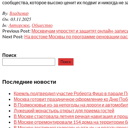
сообщества, которое высоко ценит их подвиг и никогда не з
2025-
By:
Владимир
11-
On:
03.11.2025
03
In:
Авторское
,
Общество
Previous Post:
Москвичам упростят и защитят онлайн-запись
Next Post:
На востоке Москвы по программе реновации расс
Поиск
Поиск
Последние новости
Кремль подтвердил участие Роберта Фицо в параде 
Москва готовит праздничное оформление ко Дню Побе
В Подмосковье из-за непогоды на дороги и автомоби
Лужецкий монастырь открыт для приема гостей
В Москве стартовала летняя речная навигация и прош
В Москве отремонтировали 154 дома на территории б
В Москве тестируют голосовые отзывы и оплату прое