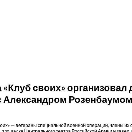
 «Клуб своих» организовал 
с Александром Розенбаумо
воих» — ветераны специальной военной операции, члены их 
площадке Центрального театра Российской Армии и заверш