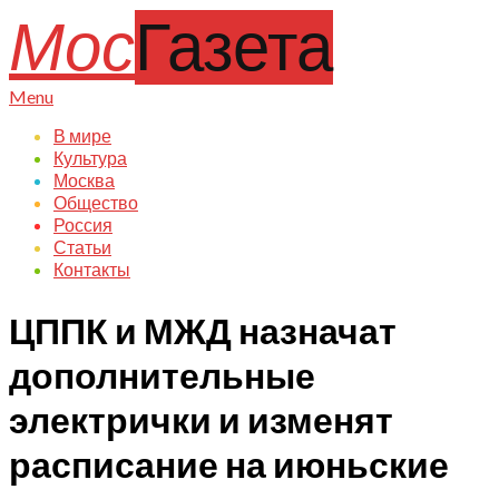
Skip
Мос
Газета
to
content
Primary
Menu
Navigation
В мире
Menu
Культура
Москва
Общество
Россия
Статьи
Контакты
ЦППК и МЖД назначат
дополнительные
электрички и изменят
расписание на июньские