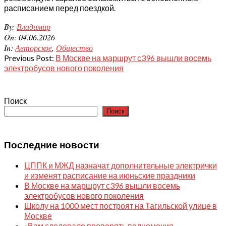
расписанием перед поездкой.
2026-
By:
Владимир
06-
On:
04.06.2026
04
In:
Авторское
,
Общество
Previous Post:
В Москве на маршрут с396 вышли восемь
электробусов нового поколения
Поиск
Поиск
Последние новости
ЦППК и МЖД назначат дополнительные электрички
и изменят расписание на июньские праздники
В Москве на маршрут с396 вышли восемь
электробусов нового поколения
Школу на 1000 мест построят на Тагильской улице в
Москве
«Вам следовало проверять полномочия