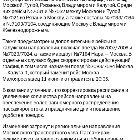
Москвой, Тулой, Рязанью, Владимиром и Калугой. Среди
них рейсы №7031 и №7032 между Москвой и Тулой,
№7021 из Рязани в Москву, а также составы №7083/7084
и №7103/7104, соединяющие Москву с Владимиром и
Железнодорожным.
Также предусмотрены дополнительные рейсы на
калужском направлении, включая поезда №7007/7008 и
№7023/7024, а также маршрут №7184 Нара — Москва. В
отдельных случаях будет скорректирован действующий
график, в том числе назначен поезд №7093/7094 Москва
— Калуга-1, который заменит рейс Москва —
Малоярославец 11 июня и отправится в 20:35.
В компании уточнили, что корректировка расписания и
увеличение количества рейсов направлены на
обеспечение более равномерного распределения
пассажиропотока в праздничные дни и повышение
удобства поездок.
Изменения затронут и региональные направления
Московского транспортного узла. Пассажирам
рекомендуют заранее ознакомиться с обновленным