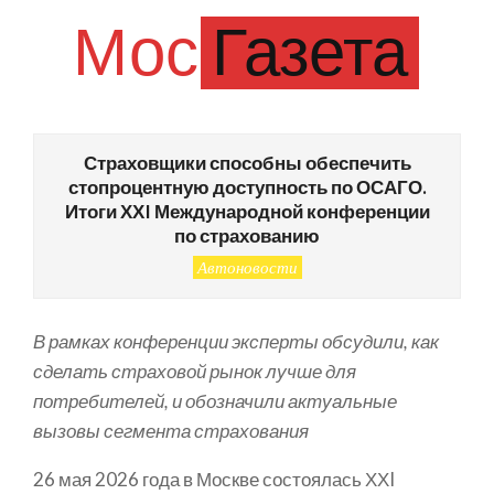
Skip
Мос
Газета
to
content
Primary
Navigation
Страховщики способны обеспечить
Menu
стопроцентную доступность по ОСАГО.
Итоги ХХI Международной конференции
по страхованию
Автоновости
В рамках конференции эксперты обсудили, как
сделать страховой рынок лучше для
потребителей, и обозначили актуальные
вызовы сегмента страхования
26 мая 2026 года в Москве состоялась ХХI