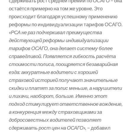
сдерживать рост средней премии по ОСАГО – она
остаётся примерно на том же уровне. Это
происходит благодаря успешному применению
реформы по индивидуализации тарифов ОСАГО.
«РСА не раз подчеркивал преимущества
действующей реформы индивидуализации
тарифов ОСАГО, она делает систему более
справедливой. Появляется гибкость расчёта
стоимости полиса, поощряется безаварийная
езда: аккуратные водители с хорошей
страховой историей получают значительные
скидки и платят за полис меньше, а нарушители
и лихачи, наоборот, больше. Именно этот
подход стимулирует ответственное вождение,
а конкуренция между страховщиками за
добросовестных водителей позволяет
сдерживать рост цен на ОСАГО»,
– добавил