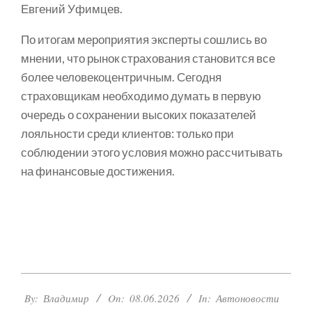
Евгений Уфимцев.
По итогам мероприятия эксперты сошлись во
мнении, что рынок страхования становится все
более человекоцентричным. Сегодня
страховщикам необходимо думать в первую
очередь о сохранении высоких показателей
лояльности среди клиентов: только при
соблюдении этого условия можно рассчитывать
на финансовые достижения.
2026-
By:
Владимир
On:
08.06.2026
In:
Автоновости
06-